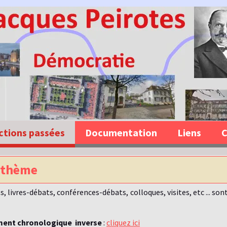
ctions passées
Documentation
Liens
C
r thème
s, livres-débats, conférences-débats, colloques, visites, etc ... 
ement chronologique inverse
:
cliquez ici